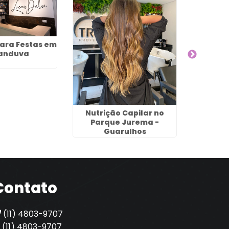
ara Festas em
Melho
canduva
Cabelo
Ca
Nutrição Capilar no
Parque Jurema -
Guarulhos
Contato
(11) 4803-9707
(11) 4803-9707