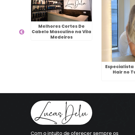
 Para
Melhores Cortes De
ados No
Cabelo Masculino na Vila
cério
Medeiros
Especialist
Hair no T
Com o intuito de oferecer sempre os