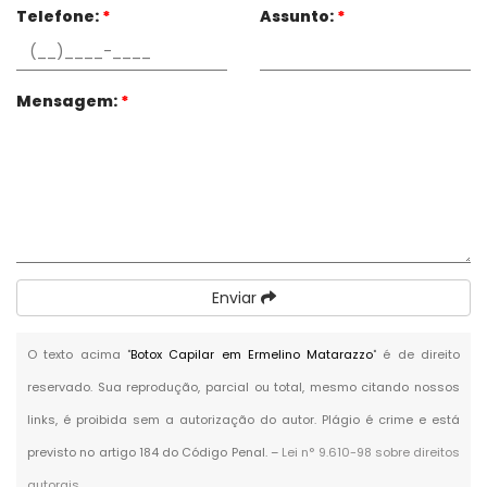
Telefone:
*
Assunto:
*
Mensagem:
*
Enviar
O texto acima "
Botox Capilar em Ermelino Matarazzo
" é de direito
reservado. Sua reprodução, parcial ou total, mesmo citando nossos
links, é proibida sem a autorização do autor. Plágio é crime e está
previsto no artigo 184 do Código Penal. –
Lei n° 9.610-98 sobre direitos
autorais
.