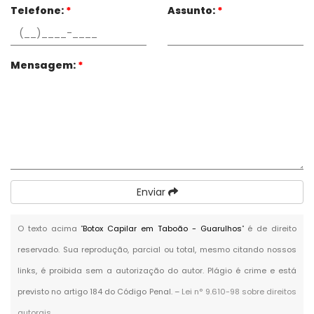
Telefone:
*
Assunto:
*
Mensagem:
*
Enviar
O texto acima "
Botox Capilar em Taboão - Guarulhos
" é de direito
reservado. Sua reprodução, parcial ou total, mesmo citando nossos
links, é proibida sem a autorização do autor. Plágio é crime e está
previsto no artigo 184 do Código Penal. –
Lei n° 9.610-98 sobre direitos
autorais
.