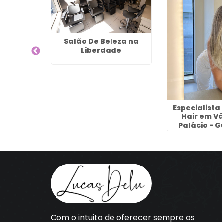
Salão De Beleza na
Liberdade
leza
Especialist
Em Luzes
Hair em V
teus
Palácio - 
Com o intuito de oferecer sempre os