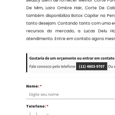
Beauty além de fornecer Melhor Corte Para
De Mim, Loiro Ombre Hair, Corte De Ca
também disponibiliza Botox Capilar na Penh
tanto desejam. Contando tanto com uma eq
recursos do mercado, a Lucas Delu H
atendimento. Entre em contato agora mes
Gostaria de um orçamento ou entrar em contato 
Fale conosco pelo telefone
(11) 4803-9707
Ou 
Nome:
*
Telefone:
*