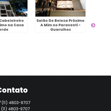
Cabeleireiro
Salão De Beleza Próximo
ximo na Casa
A Mim no Paraventi -
erde
Guarulhos
Nutrição
Contato
(11) 4803-9707
(11) 4803-9707