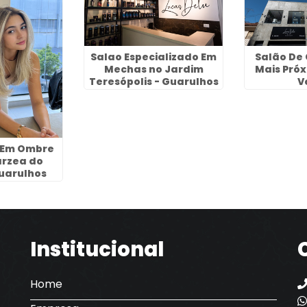
Salao Especializado Em
Salão De 
Mechas no Jardim
Mais Pró
Teresópolis - Guarulhos
V
a Em Ombre
árzea do
Guarulhos
Institucional
Home