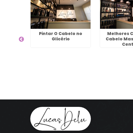
 Para
Pintar O Cabelo no
Melhores C
ado em
Glicério
Cabelo Mas
arulhos
Cent