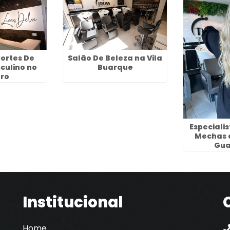
ortes De
Salão De Beleza na Vila
culino no
Buarque
ro
Especialis
Mechas 
Gua
Institucional
Home