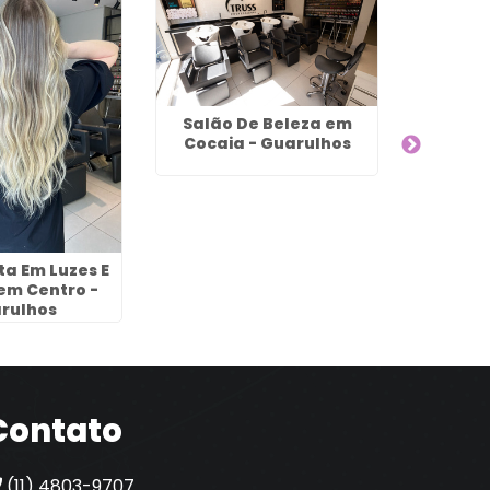
Salão De Beleza em
Trat
Cocaia - Guarulhos
Cabelo
Salão n
G
ta Em Luzes E
em Centro -
rulhos
Contato
(11) 4803-9707