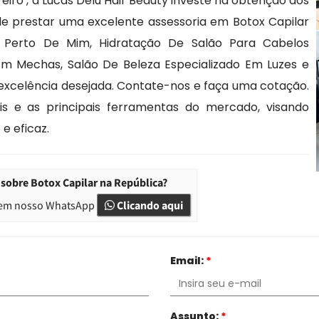
iro , a Lucas Delu Hair Beauty investe na obtenção dos
de prestar uma excelente assessoria em Botox Capilar
 Perto De Mim, Hidratação De Salão Para Cabelos
 Em Mechas, Salão De Beleza Especializado Em Luzes e
excelência desejada. Contate-nos e faça uma cotação.
ais e as principais ferramentas do mercado, visando
e eficaz.
sobre Botox Capilar na República?
em nosso WhatsApp
Clicando aqui
Email:
*
Assunto:
*