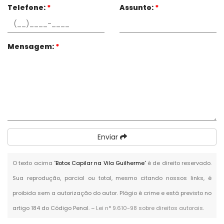
Telefone:
*
Assunto:
*
Mensagem:
*
Enviar
O texto acima "
Botox Capilar na Vila Guilherme
" é de direito reservado.
Sua reprodução, parcial ou total, mesmo citando nossos links, é
proibida sem a autorização do autor. Plágio é crime e está previsto no
artigo 184 do Código Penal. –
Lei n° 9.610-98 sobre direitos autorais
.