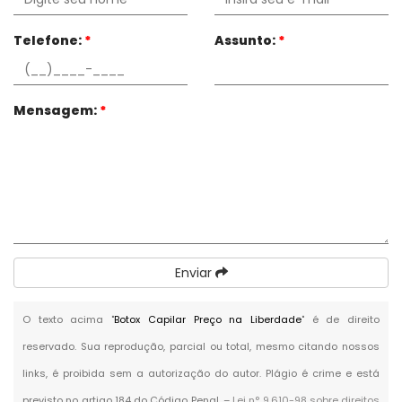
Telefone:
*
Assunto:
*
Mensagem:
*
Enviar
O texto acima "
Botox Capilar Preço na Liberdade
" é de direito
reservado. Sua reprodução, parcial ou total, mesmo citando nossos
links, é proibida sem a autorização do autor. Plágio é crime e está
previsto no artigo 184 do Código Penal. –
Lei n° 9.610-98 sobre direitos