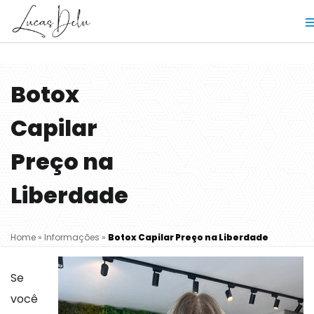
Botox
Capilar
Preço na
Liberdade
Home
»
Informações
»
Botox Capilar Preço na Liberdade
Se
você