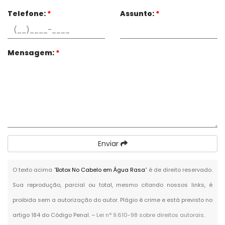
Telefone:
*
Assunto:
*
Mensagem:
*
Enviar
O texto acima "
Botox No Cabelo em Água Rasa
" é de direito reservado.
Sua reprodução, parcial ou total, mesmo citando nossos links, é
proibida sem a autorização do autor. Plágio é crime e está previsto no
artigo 184 do Código Penal. –
Lei n° 9.610-98 sobre direitos autorais
.