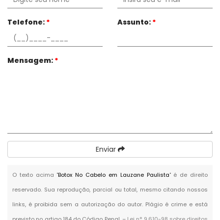
Telefone:
*
Assunto:
*
Mensagem:
*
Enviar
O texto acima "
Botox No Cabelo em Lauzane Paulista
" é de direito
reservado. Sua reprodução, parcial ou total, mesmo citando nossos
links, é proibida sem a autorização do autor. Plágio é crime e está
previsto no artigo 184 do Código Penal. –
Lei n° 9.610-98 sobre direitos