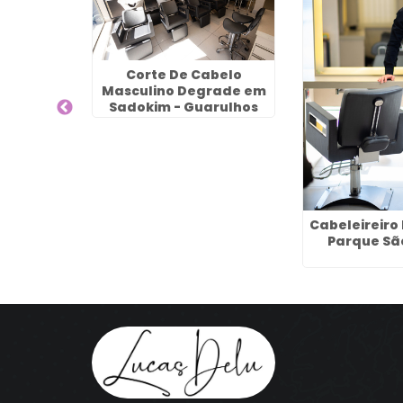
Corte De Cabelo
Masculino Degrade em
Sadokim - Guarulhos
lar em
es
Cabeleireiro
Parque Sã