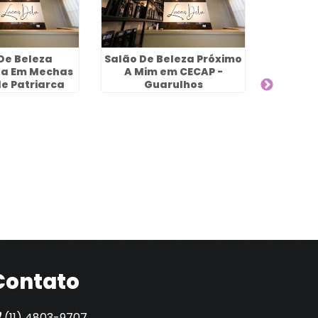
De Beleza
Salão De Beleza Próximo
Melho
sta Em Mechas
A Mim em CECAP -
Cabelo
e Patriarca
Guarulhos
Água Ch
Contato
(11) 4803-9707