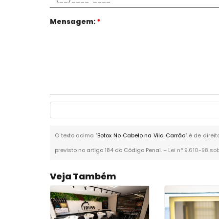
Mensagem:
*
O texto acima "
Botox No Cabelo na Vila Carrão
" é de dire
previsto no artigo 184 do Código Penal. –
Lei n° 9.610-98 so
Veja Também