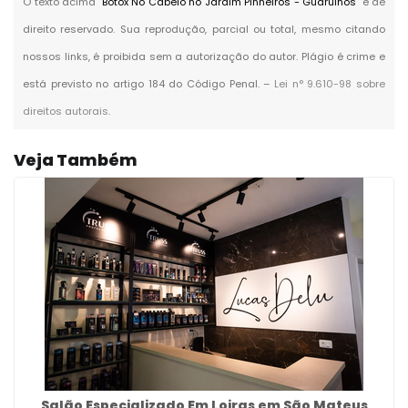
O texto acima "
Botox No Cabelo no Jardim Pinheiros - Guarulhos
" é de
direito reservado. Sua reprodução, parcial ou total, mesmo citando
nossos links, é proibida sem a autorização do autor. Plágio é crime e
está previsto no artigo 184 do Código Penal. –
Lei n° 9.610-98 sobre
direitos autorais
.
Veja Também
Salão Especializado Em Loiras em São Mateus