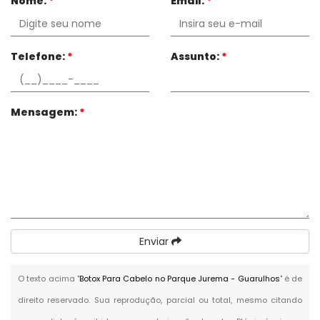
Nome:
*
Email:
*
Telefone:
*
Assunto:
*
Mensagem:
*
Enviar
O texto acima "
Botox Para Cabelo no Parque Jurema - Guarulhos
" é de
direito reservado. Sua reprodução, parcial ou total, mesmo citando