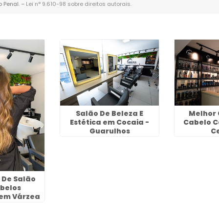
o Penal. –
Lei n° 9.610-98 sobre direitos autorais
.
Salão De Beleza E
Melhor 
Estética em Cocaia -
Cabelo 
Guarulhos
C
 De Salão
belos
 em Várzea
 Guarulhos