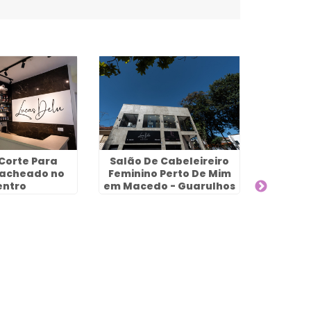
Corte Para
Salão De Cabeleireiro
Cort
Cacheado no
Feminino Perto De Mim
Mascul
entro
em Macedo - Guarulhos
Jard
G