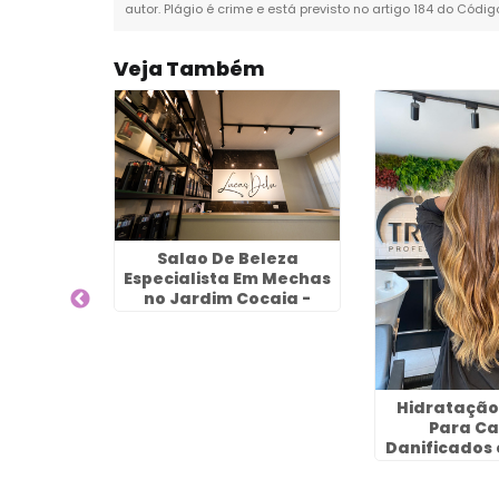
autor. Plágio é crime e está previsto no artigo 184 do Códig
Veja Também
 Para
Salao De Beleza
ado em
Especialista Em Mechas
de -
no Jardim Cocaia -
os
Guarulhos
Hidratação
Para Ca
Danificados
do Palácio -