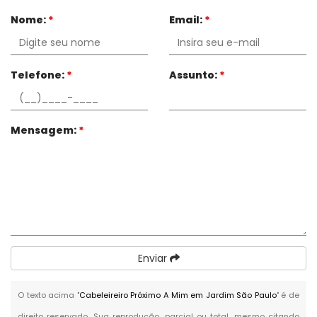
Nome:
*
Email:
*
Telefone:
*
Assunto:
*
Mensagem:
*
Enviar
O texto acima "
Cabeleireiro Próximo A Mim em Jardim São Paulo
" é de
direito reservado. Sua reprodução, parcial ou total, mesmo citando