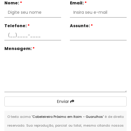
Nome:
*
Email:
*
Telefone:
*
Assunto:
*
Mensagem:
*
Enviar
O texto acima "
Cabeleireiro Próximo em Itaim - Guarulhos
" é de direito
reservado. Sua reprodução, parcial ou total, mesmo citando nossos