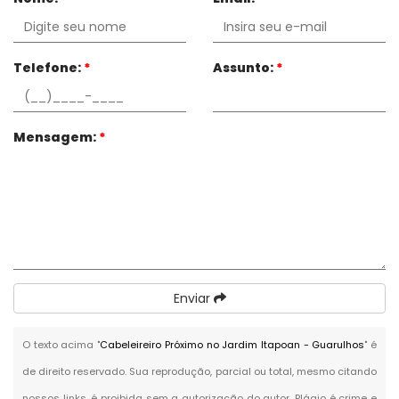
Telefone:
*
Assunto:
*
Mensagem:
*
Enviar
O texto acima "
Cabeleireiro Próximo no Jardim Itapoan - Guarulhos
" é
de direito reservado. Sua reprodução, parcial ou total, mesmo citando
nossos links, é proibida sem a autorização do autor. Plágio é crime e