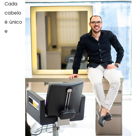
Cada
cabelo
é único
e