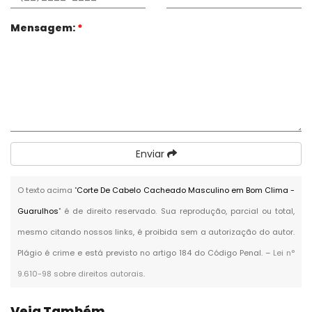
Mensagem:
*
Enviar
O texto acima "
Corte De Cabelo Cacheado Masculino em Bom Clima -
Guarulhos
" é de direito reservado. Sua reprodução, parcial ou total,
mesmo citando nossos links, é proibida sem a autorização do autor.
Plágio é crime e está previsto no artigo 184 do Código Penal. –
Lei n°
9.610-98 sobre direitos autorais
.
Veja Também