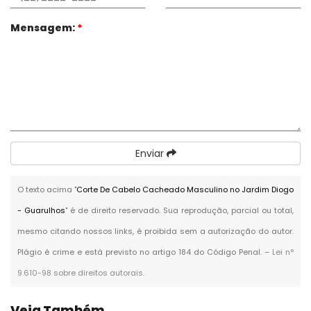
Mensagem:
*
Enviar
O texto acima "
Corte De Cabelo Cacheado Masculino no Jardim Diogo
- Guarulhos
" é de direito reservado. Sua reprodução, parcial ou total,
mesmo citando nossos links, é proibida sem a autorização do autor.
Plágio é crime e está previsto no artigo 184 do Código Penal. –
Lei n°
9.610-98 sobre direitos autorais
.
Veja Também