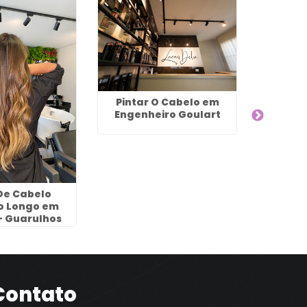
Pintar O Cabelo em
Engenheiro Goulart
De Cabelo
Especi
o Longo em
Hair no 
- Guarulhos
G
Contato