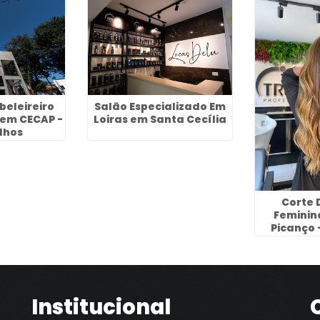
beleireiro
Salão Especializado Em
 em CECAP -
Loiras em Santa Cecília
lhos
Corte 
Feminin
Picanço 
Institucional