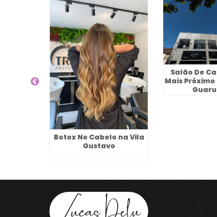
Salão De Ca
Mais Próximo
Guaru
leza
Botox No Cabelo na Vila
Em Luzes
Gustavo
da -
os