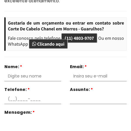
excelente atendimento.
Gostaria de um orçamento ou entrar em contato sobre
Corte De Cabelo Chanel em Morros - Guarulhos?
Fale conosco pelo telefone
(11) 4803-9707
Ou em nosso
WhatsApp
Clicando aqui
Nome:
*
Email:
*
Telefone:
*
Assunto:
*
Mensagem:
*