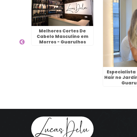
leza
Melhores Cortes De
m Mechas
Cabelo Masculino em
io
Morros - Guarulhos
Especialist
Hair no Jardi
Guaru