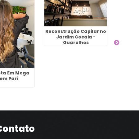
Reconstrução Capilar no
Salao E
Jardim Cocaia -
Mechas
Guarulhos
G
ista Em Mega
 em Pari
Contato