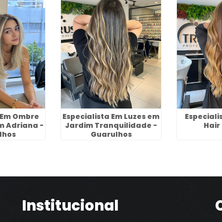
a Em Ombre
Especialista Em Luzes em
Especial
m Adriana -
Jardim Tranquilidade -
Hair
lhos
Guarulhos
Institucional