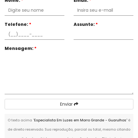
Nome:
*
Email:
*
Telefone:
*
Assunto:
*
Mensagem:
*
Enviar
O texto acima "
Especialista Em Luzes em Morro Grande - Guarulhos
" é
de direito reservado. Sua reprodução, parcial ou total, mesmo citando