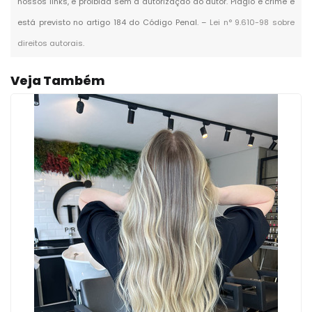
nossos links, é proibida sem a autorização do autor. Plágio é crime e
está previsto no artigo 184 do Código Penal. –
Lei n° 9.610-98 sobre
direitos autorais
.
Veja Também