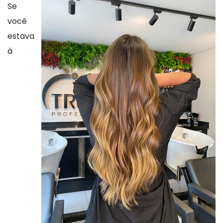
Se
você
estava
à