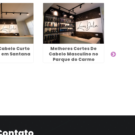
Cabelo Curto
Melhores Cortes De
o em Santana
Cabelo Masculino no
Parque do Carmo
Ombre Ha
Contato