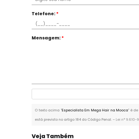
Telefone:
*
Mensagem:
*
O texto acima "
Especialista Em Mega Hair na Mooca
" é de
está previsto no artigo 184 do Código Penal. –
Lei n° 9.610-
Veja Também