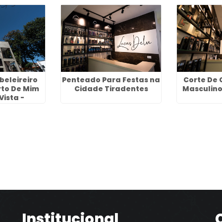
beleireiro
Penteado Para Festas na
Corte De 
rto De Mim
Cidade Tiradentes
Masculin
Vista -
lhos
Institucional