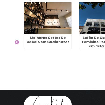
izado Em
Melhores Cortes De
Salão De Ca
linha -
Cabelo em Guaianazes
Feminino Pe
os
em Bela 
Guaru