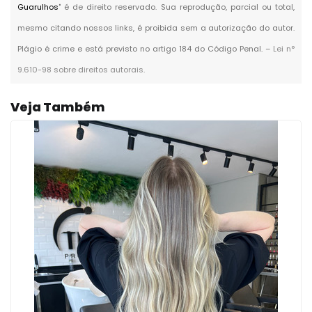
Guarulhos
" é de direito reservado. Sua reprodução, parcial ou total,
mesmo citando nossos links, é proibida sem a autorização do autor.
Plágio é crime e está previsto no artigo 184 do Código Penal. –
Lei n°
9.610-98 sobre direitos autorais
.
Veja Também