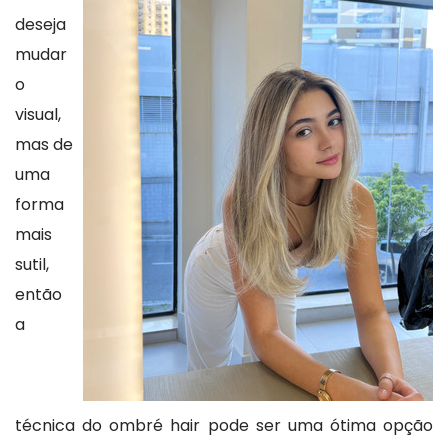
deseja
mudar
o
visual,
mas de
uma
forma
mais
sutil,
então
a
técnica do ombré hair pode ser uma ótima opção