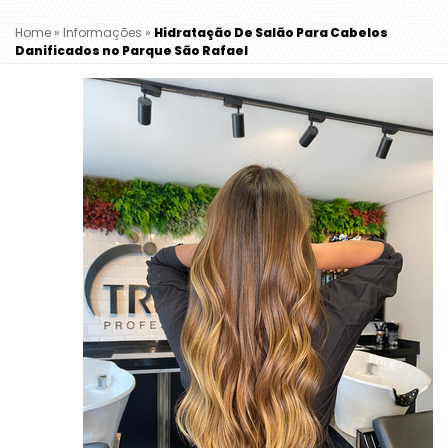
Home
»
Informações
»
Hidratação De Salão Para Cabelos
Danificados no Parque São Rafael