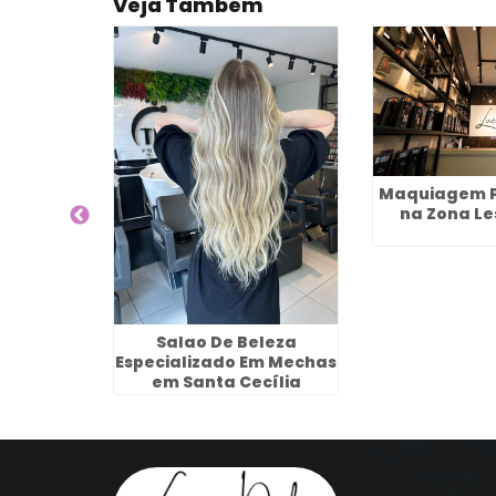
Veja Também
o Curto
Maquiagem P
la Barros
na Zona Le
os
Salao De Beleza
Especializado Em Mechas
em Santa Cecília