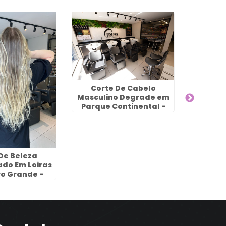
Corte De Cabelo
Melh
Masculino Degrade em
Cabel
Parque Continental -
Jar
Guarulhos
G
De Beleza
ado Em Loiras
o Grande -
rulhos