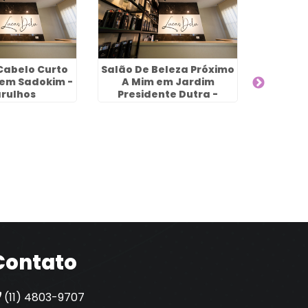
Cabelo Curto
Salão De Beleza Próximo
 em Sadokim -
A Mim em Jardim
rulhos
Presidente Dutra -
Guarulhos
Hidrat
Pa
Dan
Engen
Contato
(11) 4803-9707