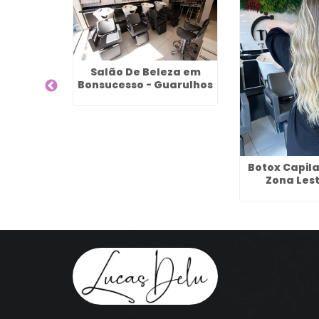
Salão De Beleza em
Bonsucesso - Guarulhos
o Jardim
Botox Capila
i
Zona Lest