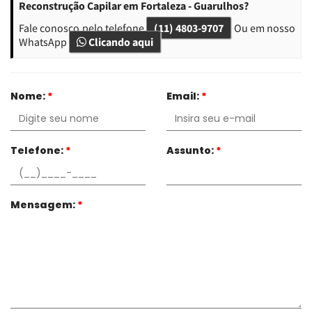
Reconstrução Capilar em Fortaleza - Guarulhos?
Fale conosco pelo telefone
(11) 4803-9707
Ou em nosso
WhatsApp
Clicando aqui
Nome:
*
Email:
*
Telefone:
*
Assunto:
*
Mensagem:
*