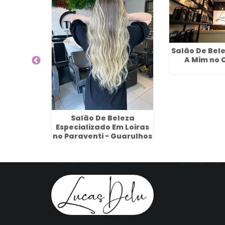
elo em
Salão De Bel
A Mim no 
Salão De Beleza
Especializado Em Loiras
no Paraventi - Guarulhos