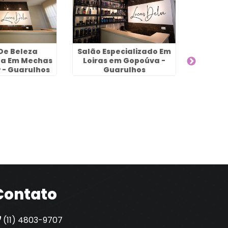
De Beleza
Salão Especializado Em
Salão E
sta Em Mechas
Loiras em Gopoúva -
Luze
 - Guarulhos
Guarulhos
Contato
(11) 4803-9707