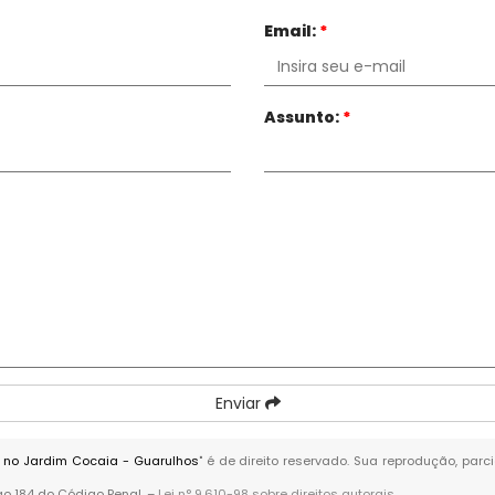
Email:
*
Assunto:
*
Enviar
 no Jardim Cocaia - Guarulhos
" é de direito reservado. Sua reprodução, parc
igo 184 do Código Penal. –
Lei n° 9.610-98 sobre direitos autorais
.