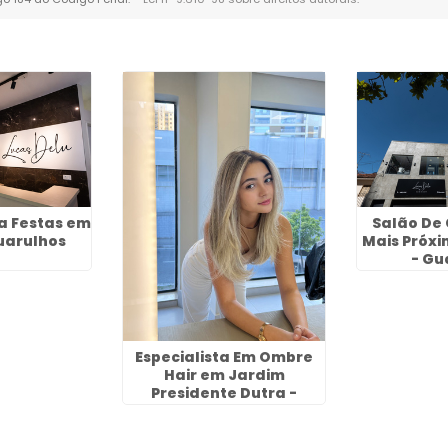
a Festas em
Salão De 
uarulhos
Mais Próxi
- Gu
Especialista Em Ombre
Hair em Jardim
Presidente Dutra -
Guarulhos