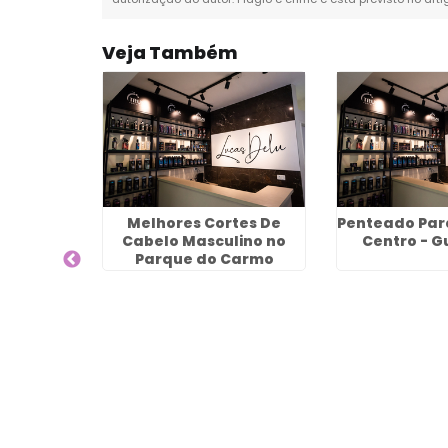
Veja Também
eireiro
Melhores Cortes De
Penteado Par
 Vila Rio
Cabelo Masculino no
Centro - G
uarulhos
Parque do Carmo