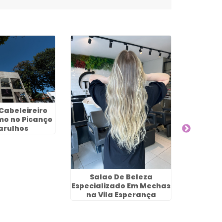
Cabeleireiro
Corte 
mo no Picanço
Masculi
arulhos
Salao De Beleza
Especializado Em Mechas
na Vila Esperança