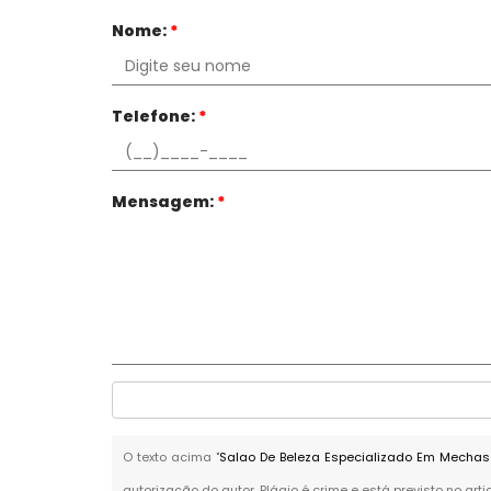
Nome:
*
Telefone:
*
Mensagem:
*
O texto acima "
Salao De Beleza Especializado Em Mechas
autorização do autor. Plágio é crime e está previsto no art