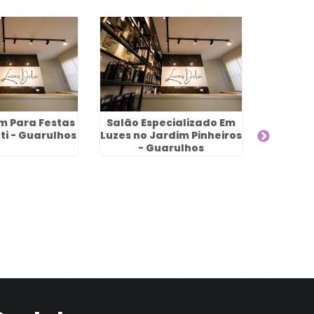
 Para Festas
Salão Especializado Em
ti - Guarulhos
Luzes no Jardim Pinheiros
- Guarulhos
Especi
Hair
G