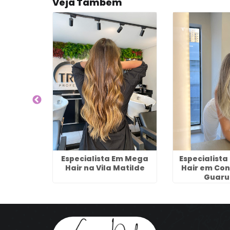
Veja Também
e Salão
Especialista Em Mega
Especialist
los
Hair na Vila Matilde
Hair em Con
em São
Guaru
rulhos