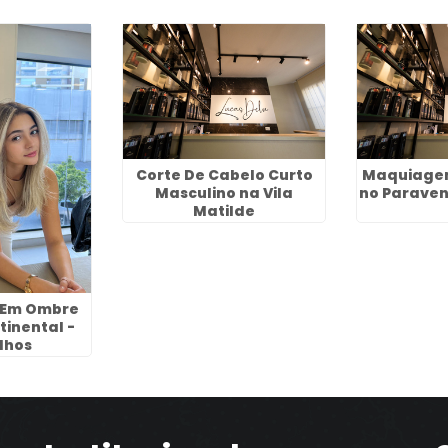
Corte De Cabelo Curto
Maquiagem
Masculino na Vila
no Paraven
Matilde
a Em Ombre
tinental -
lhos