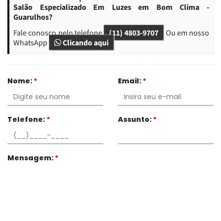
Salão Especializado Em Luzes em Bom Clima -
Guarulhos?
Fale conosco pelo telefone
(11) 4803-9707
Ou em nosso
WhatsApp
Clicando aqui
Nome:
*
Email:
*
Telefone:
*
Assunto:
*
Mensagem:
*