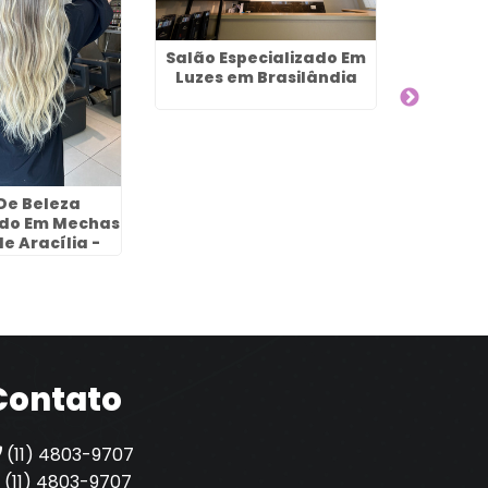
Salão Especializado Em
Melho
Luzes em Brasilândia
Cabelo
Água Ch
De Beleza
ado Em Mechas
e Aracília -
rulhos
Contato
(11) 4803-9707
(11) 4803-9707