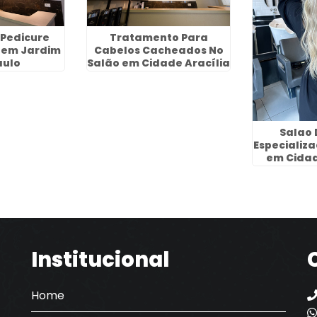
 Pedicure
Tratamento Para
 em Jardim
Cabelos Cacheados No
aulo
Salão em Cidade Aracília
- Guarulhos
Salao 
Especializ
em Cidad
Gua
Institucional
Home