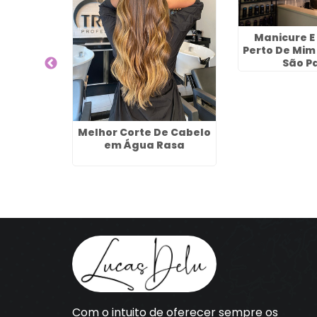
Festas em
Manicure E
Perto De Mim
São P
Melhor Corte De Cabelo
em Água Rasa
Com o intuito de oferecer sempre os