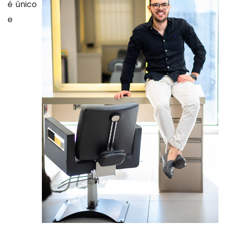
é único
e