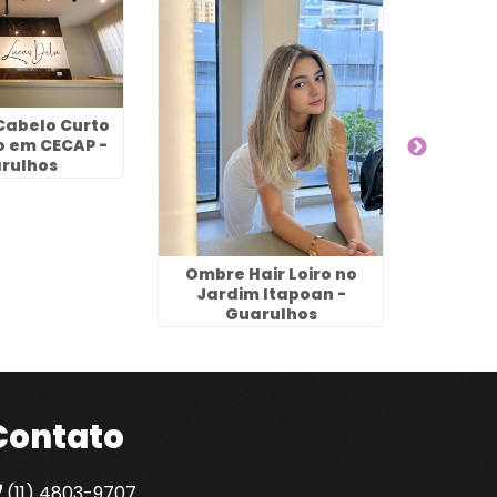
Cabelo Curto
Melho
o em CECAP -
Cabelo
rulhos
A
Ombre Hair Loiro no
Jardim Itapoan -
Guarulhos
Contato
(11) 4803-9707