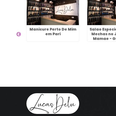
 Para
Manicure Perto De Mim
Salao Especi
ado no
em Pari
Mechas no 
iros -
Mamae - G
os