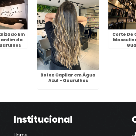
alizado Em
Corte De 
Jardim da
Masculin
uarulhos
Gua
Botox Capilar em Água
Azul - Guarulhos
Institucional
Home