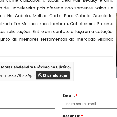
 comercializados, a Lucas Delu Hair Beauty é uma
o de Cabelereiro pois oferece não somente Salao De
zes No Cabelo, Melhor Corte Para Cabelo Ondulado,
ializado Em Mechas, mas também, Cabeleireiro Próximo
tes solicitações. Entre em contato e faça uma cotação,
junto às melhores ferramentas do mercado visando
sobre Cabeleireiro Próximo no Glicério?
em nosso WhatsApp
Clicando aqui
Email:
*
Assunto:
*