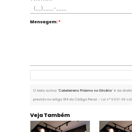
Mensagem:
*
O texto acima "
Cabeleireiro Próximo no Glicério
" é de dire
previsto no artigo 184 do Código Penal. –
Lei n° 9.610-98 so
Veja Também