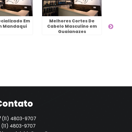
ecializado Em
Melhores Cortes De
Salão 
em Mandaqui
Cabelo Masculino em
Mais P
Guaianazes
Contato
(11) 4803-9707
(11) 4803-9707