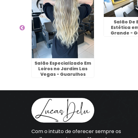
 Para
Salão De 
no Jardim
Estética e
rulhos
Grande - G
Salão Especializado Em
Loiros no Jardim Las
Vegas - Guarulhos
Com o intuito de oferecer sempre os