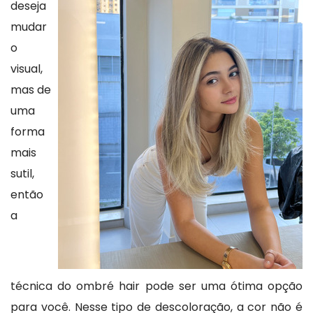
deseja
mudar
o
visual,
mas de
uma
forma
mais
sutil,
então
a
técnica do ombré hair pode ser uma ótima opção
para você. Nesse tipo de descoloração, a cor não é