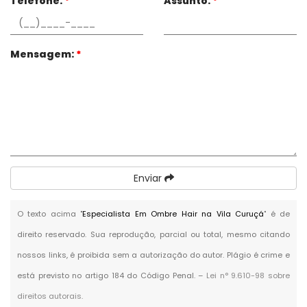
Telefone:
*
Assunto:
*
Mensagem:
*
Enviar
O texto acima "
Especialista Em Ombre Hair na Vila Curuçá
" é de
direito reservado. Sua reprodução, parcial ou total, mesmo citando
nossos links, é proibida sem a autorização do autor. Plágio é crime e
está previsto no artigo 184 do Código Penal. –
Lei n° 9.610-98 sobre
direitos autorais
.