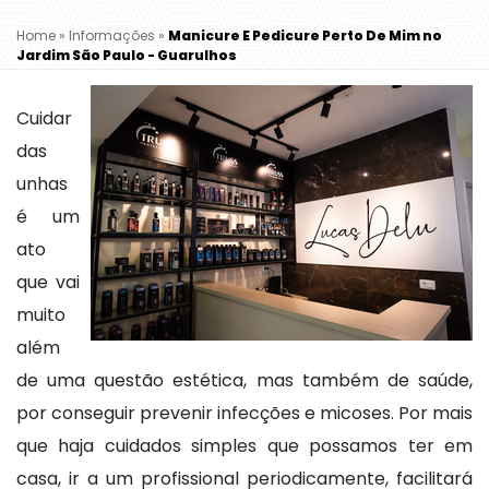
Home
»
Informações
»
Manicure E Pedicure Perto De Mim no
Jardim São Paulo - Guarulhos
Cuidar
das
unhas
é um
ato
que vai
muito
além
de uma questão estética, mas também de saúde,
por conseguir prevenir infecções e micoses. Por mais
que haja cuidados simples que possamos ter em
casa, ir a um profissional periodicamente, facilitará