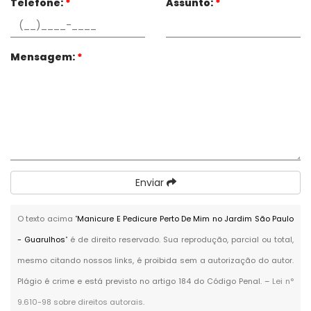
Telefone:
*
Assunto:
*
Mensagem:
*
Enviar
O texto acima "
Manicure E Pedicure Perto De Mim no Jardim São Paulo
- Guarulhos
" é de direito reservado. Sua reprodução, parcial ou total,
mesmo citando nossos links, é proibida sem a autorização do autor.
Plágio é crime e está previsto no artigo 184 do Código Penal. –
Lei n°
9.610-98 sobre direitos autorais
.