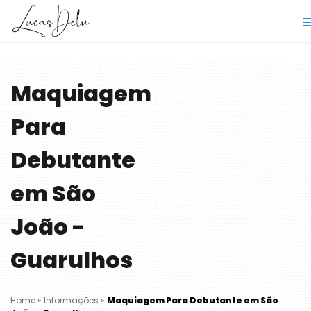
Maquiagem
Para
Debutante
em São
João -
Guarulhos
Home
»
Informações
»
Maquiagem Para Debutante em São