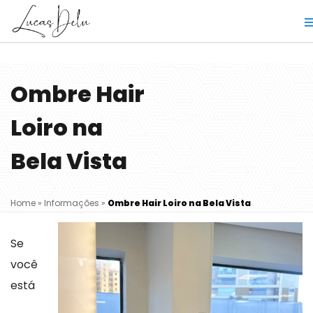
Ombre Hair
Loiro na
Bela Vista
Home
»
Informações
»
Ombre Hair Loiro na Bela Vista
Se
você
está