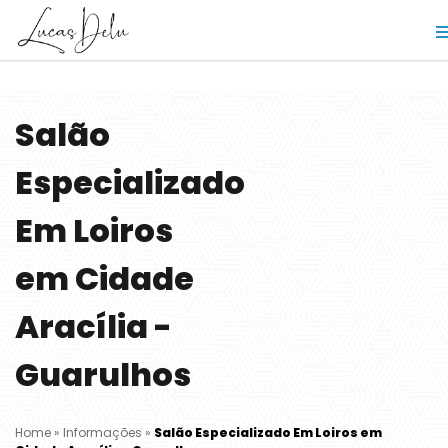
Salão
Especializado
Em Loiros
em Cidade
Aracília -
Guarulhos
Home
»
Informações
»
Salão Especializado Em Loiros em